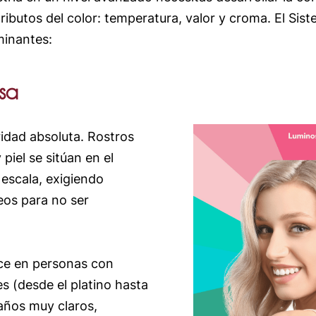
atributos del color: temperatura, valor y croma. El Sis
minantes:
osa
oridad absoluta. Rostros
 piel se sitúan en el
 escala, exigiendo
eos para no ser
ce en personas con
es (desde el platino hasta
taños muy claros,