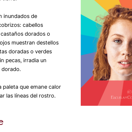
án inundados de
cobrizos: cabellos
a, castaños dorados o
 ojos muestran destellos
tas doradas o verdes
sin pecas, irradia un
 dorado.
na paleta que emane calor
r las líneas del rostro.
e